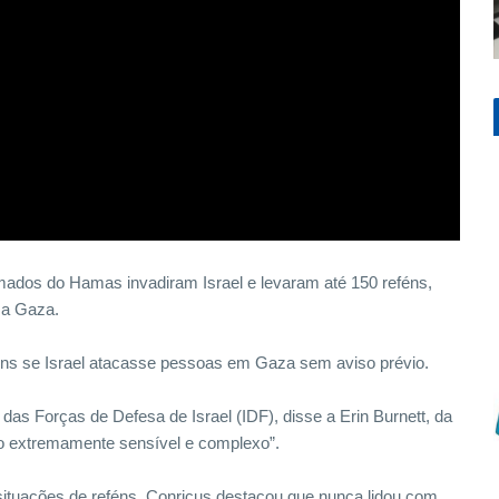
mados do Hamas invadiram Israel e levaram até 150 reféns,
a a Gaza.
ns se Israel atacasse pessoas em Gaza sem aviso prévio.
das Forças de Defesa de Israel (IDF), disse a Erin Burnett, da
o extremamente sensível e complexo”.
situações de reféns, Conricus destacou que nunca lidou com