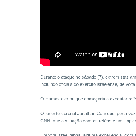
Durante o ataque no sábado (7), extremistas ar
incluindo oficiais do exército israelense, de volt
O Hamas alertou que começaria a executar refé
O tenente-coronel Jonathan Conricus, porta-voz 
CNN, que a situação com os reféns é um “tópic
Embora Israel tenha “alguma experiência” com 