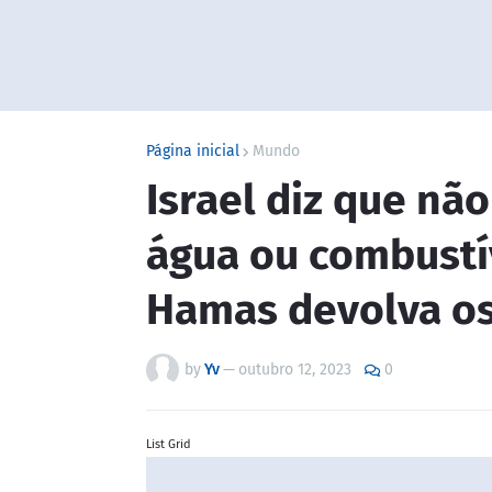
Página inicial
Mundo
Israel diz que não
água ou combustív
Hamas devolva os
by
Yv
—
outubro 12, 2023
0
List Grid