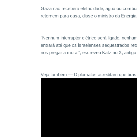
Gaza não receberá eletricidade, água ou combus
retornem para casa, disse o ministro da Energia d
“Nenhum interruptor elétrico será ligado, nenh
entrará até que os israelenses sequestrados re
nos pregar a moral”, escreveu Katz no X, antigo 
Veja também — Diplomatas acreditam que brasil