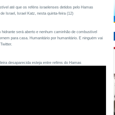
tível até que os reféns israelenses detidos pelo Hamas
e Israel, Israel Katz, nesta quinta-feira (12)
um hidrante será aberto e nenhum caminhão de combustível
tornem para casa. Humanitário por humanitário. E ninguém vai
Twitter.
eira desaparecida esteja entre reféns do Hamas