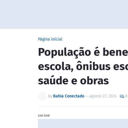
Página inicial
População é bene
escola, ônibus es
saúde e obras
by
Bahia Conectado
—
agosto 27, 2024
0
List Grid