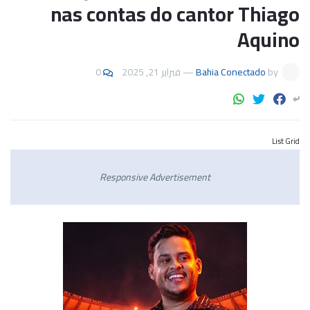
nas contas do cantor Thiago
Aquino
0
فبراير 21, 2025
—
Bahia Conectado
by
List Grid
Responsive Advertisement