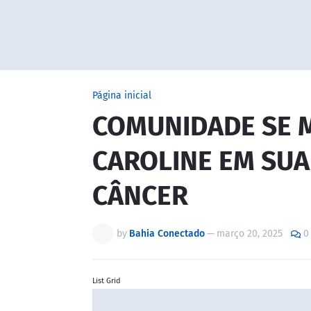
Página inicial
COMUNIDADE SE M
CAROLINE EM SUA
CÂNCER
by
Bahia Conectado
—
março 20, 2025
0
List Grid