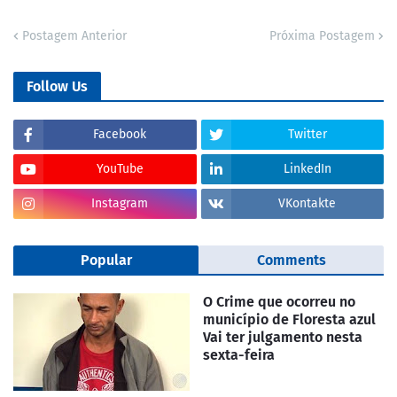
Postagem Anterior
Próxima Postagem
Follow Us
Facebook
Twitter
YouTube
LinkedIn
Instagram
VKontakte
Popular
Comments
O Crime que ocorreu no
município de Floresta azul
Vai ter julgamento nesta
sexta-feira