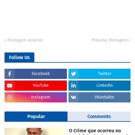
Postagem Anterior
Próxima Postagem
Follow Us
Facebook
Twitter
YouTube
LinkedIn
Instagram
VKontakte
Popular
Comments
O Crime que ocorreu no