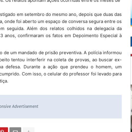
s. Os relatos apontam ações ocorridas entre os meses de
nvestigado em setembro do mesmo ano, depois que duas das
la, onde foi aberto um espaço de conversa segura entre os
m seguida. Além dos relatos colhidos na delegacia da
 13 anos, confirmaram os fatos em Depoimento Especial à
 de um mandado de prisão preventiva. A polícia informou
ito tentou interferir na coleta de provas, ao buscar ex-
sua defesa. Durante a ação que prendeu o homem, um
mprido. Com isso, o celular do professor foi levado para
tiça.
onsive Advertisement