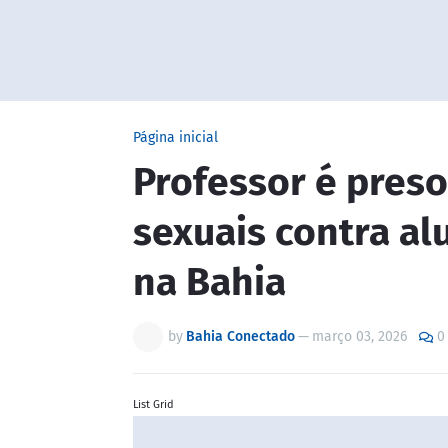
Página inicial
Professor é preso
sexuais contra al
na Bahia
by
Bahia Conectado
—
março 03, 2026
0
List Grid