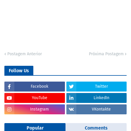
Postagem Anterior
Próxima Postagem
Follow Us
Facebook
Twitter
YouTube
LinkedIn
Instagram
VKontakte
Popular
Comments