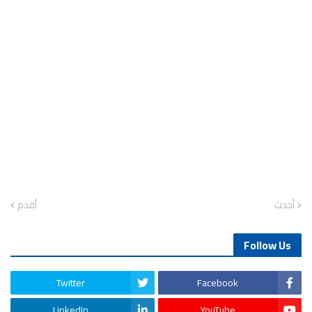
أحدث
أقدم
Follow Us
Twitter
Facebook
LinkedIn
YouTube