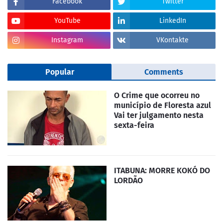
Facebook
Twitter
YouTube
LinkedIn
Instagram
VKontakte
Popular
Comments
O Crime que ocorreu no
município de Floresta azul
Vai ter julgamento nesta
sexta-feira
ITABUNA: MORRE KOKÓ DO
LORDÃO